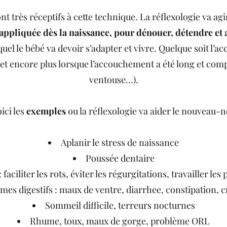
nt très réceptifs à cette technique. La réflexologie va ag
appliquée dès la naissance, pour dénouer, détendre et a
l le bébé va devoir s’adapter et vivre. Quelque soit l’
 et encore plus lorsque l’accouchement a été long et comp
ventouse…).
ici les
exemples
ou la réflexologie va aider le nouveau-n
Aplanir le stress de naissance
Poussée dentaire
 : faciliter les rots, éviter les régurgitations, travailler 
mes digestifs : maux de ventre, diarrhee, constipation, 
Sommeil difficile, terreurs nocturnes
Rhume, toux, maux de gorge, problème ORL