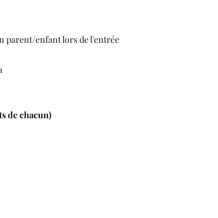
n parent/enfant lors de l'entrée
a
ats de chacun)