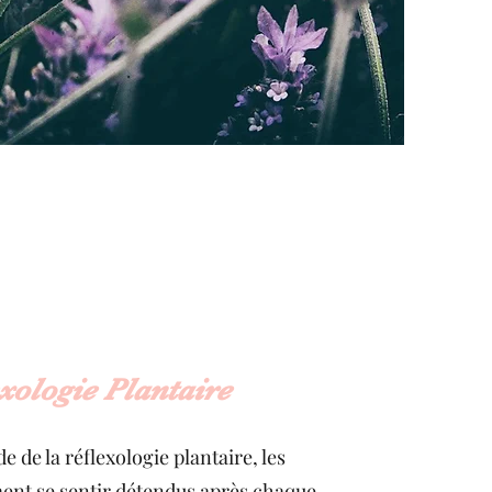
xologie Plantaire
 de la réflexologie plantaire, les
ment se sentir détendus après chaque