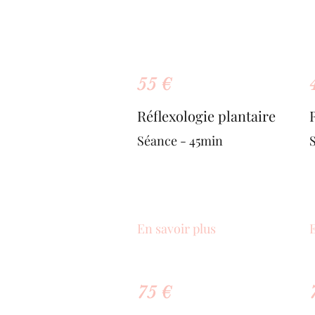
55 €
Réflexologie plantaire
Séance - 45min
En savoir plus
E
75 €