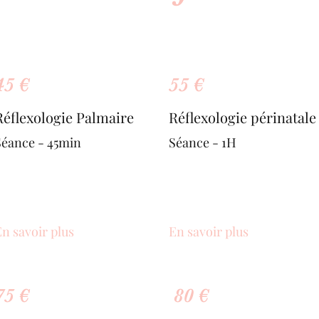
45 €
55 €
Réflexologie Palmaire
Réflexologie périnatale
Séance - 45min
Séance - 1H
n savoir plus
En savoir plus
75 €
80 €