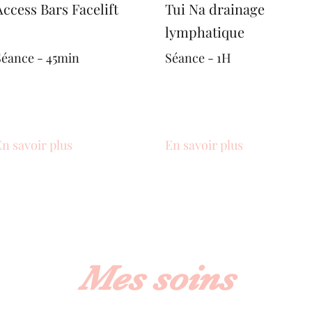
Access Bars Facelift
Tui Na drainage
lymphatique
Séance - 45min
Séance - 1H
n savoir plus
En savoir plus
Mes soins