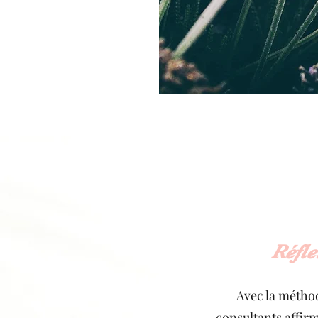
Réfle
Avec la méthode
consultants affir